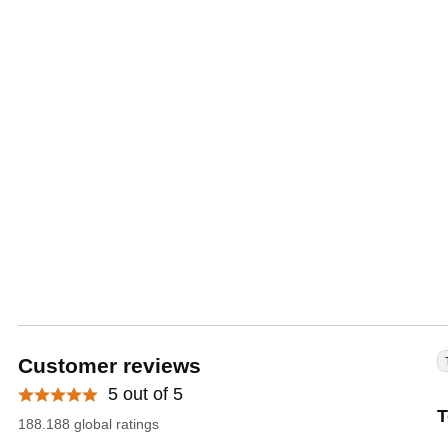
Customer reviews
5 out of 5
T
188.188 global ratings