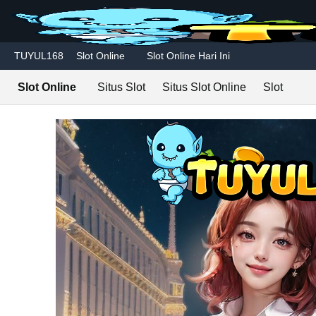
Skip to main content
TUYUL168
Slot Online
Slot Online Hari Ini
Slot Online
Situs Slot
Situs Slot Online
Slot