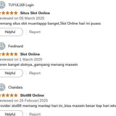
TUYUL168 Login
Situs Slot Online
eviewed on 05 March 2025
emang situs slot muantappp banget,Slot Online hari ini puass
Report
Helpful
Ferdinand
Slot Online
eviewed on 1 March 2025
eren banget slotnya,,gampang menang maxwin
Report
Helpful
Chandara
Slot88 Online
eviewed on 26 Februari 2025
rovider slot88 memang mantap hari ini,,bisa maxwin besar tiap hari 
Report
Helpful