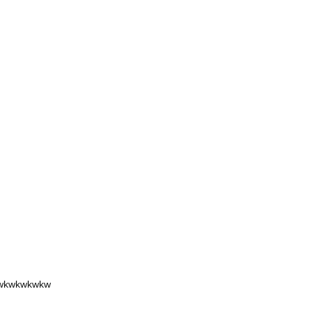
wkwkwkwkwkw