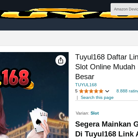
Amazon Devi
Tuyul168 Daftar Lin
Slot Online Mudah
Besar
TUYUL168
5
8.888 rati
|
Search this page
Varian:
Slot
Segera Mainkan 
Di Tuyul168 Link A