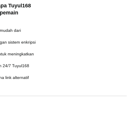
pa Tuyul168
 pemain
 mudah dari
an sistem enkripsi
ntuk meningkatkan
 24/7 Tuyul168
 link alternatif