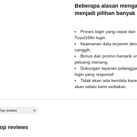
Beberapa alasan menga
menjadi pilihan banyak
Proses login yang cepat dan
Tuyul168n login.
Keamanan data terjamin deng
canggih.
Bonus dan promo menarik u
peluang menang.
Dukungan layanan pelanggan
login yang responsif.
Tidak akan ada kendala karena
akan selalu kami sediakan.
Top reviews
op reviews