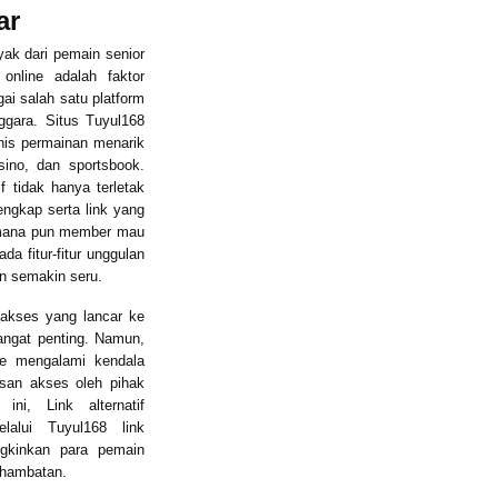
ar
yak dari pemain senior
online adalah faktor
ai salah satu platform
ggara. Situs Tuyul168
nis permainan menarik
asino, dan sportsbook.
f tidak hanya terletak
ngkap serta link yang
imana pun member mau
da fitur-fitur unggulan
 semakin seru.
 akses yang lancar ke
sangat penting. Namun,
ine mengalami kendala
asan akses oleh pihak
ini, Link alternatif
lalui Tuyul168 link
ngkinkan para pemain
 hambatan.