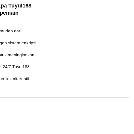
pa Tuyul168
 pemain
 mudah dari
an sistem enkripsi
ntuk meningkatkan
 24/7 Tuyul168
 link alternatif