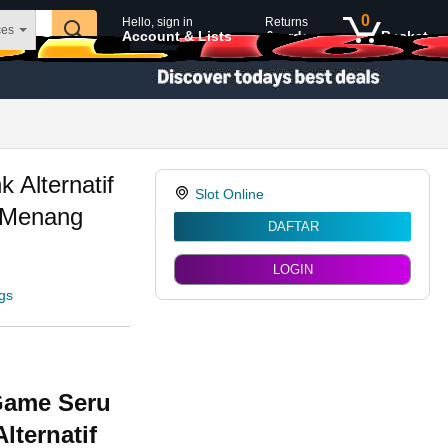
0
Hello, sign in
Returns
ces
Account & Lists
& orders
Basket
k Alternatif
Slot Online
 Menang
DAFTAR
LOGIN
ngs
Game Seru
lternatif