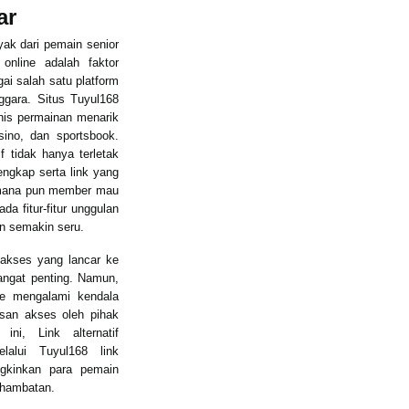
ar
yak dari pemain senior
online adalah faktor
ai salah satu platform
ggara. Situs Tuyul168
nis permainan menarik
asino, dan sportsbook.
f tidak hanya terletak
ngkap serta link yang
imana pun member mau
da fitur-fitur unggulan
 semakin seru.
 akses yang lancar ke
sangat penting. Namun,
ine mengalami kendala
asan akses oleh pihak
ini, Link alternatif
lalui Tuyul168 link
ngkinkan para pemain
 hambatan.