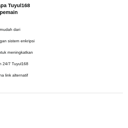
pa Tuyul168
 pemain
 mudah dari
an sistem enkripsi
ntuk meningkatkan
 24/7 Tuyul168
 link alternatif