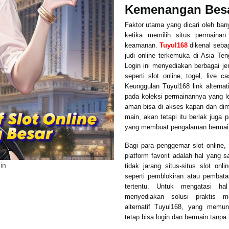
Kemenangan Bes
Faktor utama yang dicari oleh ban
ketika memilih situs permainan 
keamanan.
Tuyul168
dikenal sebag
judi online terkemuka di Asia Ten
Login ini menyediakan berbagai je
seperti slot online, togel, live c
Keunggulan Tuyul168 link alternati
pada koleksi permainannya yang le
aman bisa di akses kapan dan d
main, akan tetapi itu berlak juga pa
yang membuat pengalaman bermain
Bagi para penggemar slot online,
platform favorit adalah hal yang 
in
tidak jarang situs-situs slot onl
seperti pemblokiran atau pembat
tertentu. Untuk mengatasi hal 
menyediakan solusi praktis me
alternatif Tuyul168, yang memu
tetap bisa login dan bermain tanpa