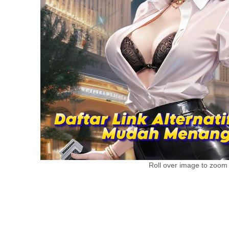
Roll over image to zoom 