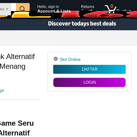
0
Hello, sign in
Returns
ces
Account & Lists
& orders
Basket
k Alternatif
Slot Online
 Menang
DAFTAR
LOGIN
ngs
Game Seru
lternatif