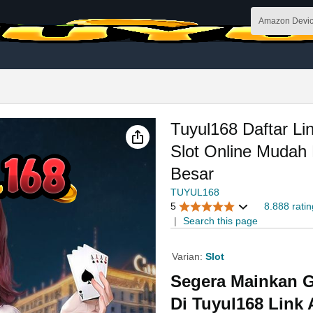
Amazon Devi
Tuyul168 Daftar Lin
Slot Online Mudah
Besar
TUYUL168
5
8.888 rati
|
Search this page
Varian:
Slot
Segera Mainkan 
Di Tuyul168 Link A