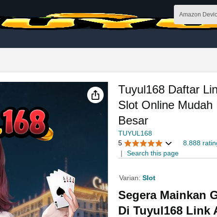
Amazon Devi
Tuyul168 Daftar Lin
Slot Online Mudah
Besar
TUYUL168
5
8.888 rati
|
Search this page
Varian:
Slot
Segera Mainkan 
Di Tuyul168 Link A