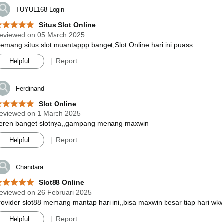
TUYUL168 Login
Situs Slot Online
eviewed on 05 March 2025
emang situs slot muantappp banget,Slot Online hari ini puass
Report
Helpful
Ferdinand
Slot Online
eviewed on 1 March 2025
eren banget slotnya,,gampang menang maxwin
Report
Helpful
Chandara
Slot88 Online
eviewed on 26 Februari 2025
rovider slot88 memang mantap hari ini,,bisa maxwin besar tiap hari 
Report
Helpful