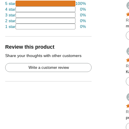
5 star
100%
4 star
0%
3 star
0%
R
2 star
0%
m
1 star
0%
Review this product
Share your thoughts with other customers
R
Write a customer review
K
R
p