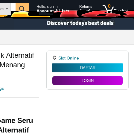
0
Hello, sign in
Returns
ces
Account & Lists
& orders
Basket
k Alternatif
Slot Online
 Menang
DAFTAR
LOGIN
ngs
Game Seru
lternatif