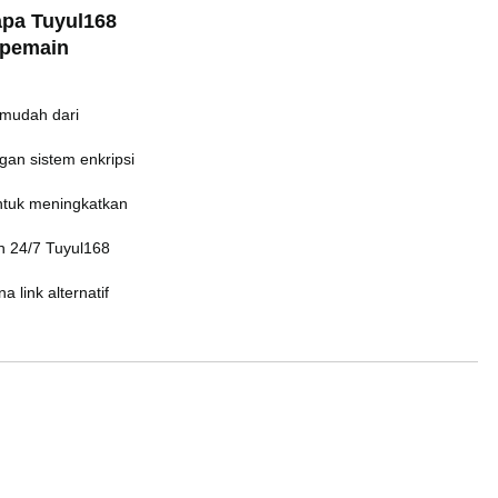
pa Tuyul168
 pemain
 mudah dari
an sistem enkripsi
ntuk meningkatkan
 24/7 Tuyul168
 link alternatif