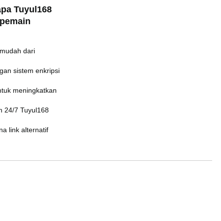
pa Tuyul168
 pemain
 mudah dari
an sistem enkripsi
ntuk meningkatkan
 24/7 Tuyul168
 link alternatif