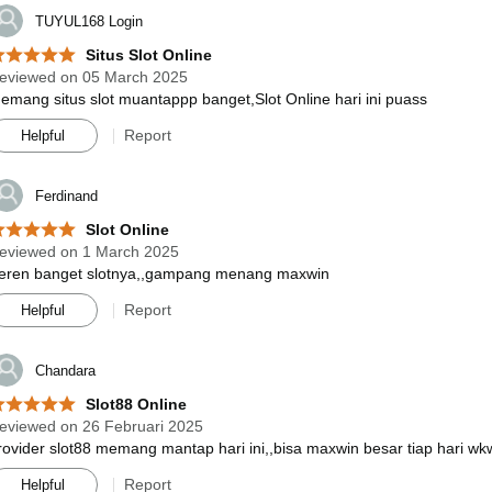
TUYUL168 Login
Situs Slot Online
eviewed on 05 March 2025
emang situs slot muantappp banget,Slot Online hari ini puass
Report
Helpful
Ferdinand
Slot Online
eviewed on 1 March 2025
eren banget slotnya,,gampang menang maxwin
Report
Helpful
Chandara
Slot88 Online
eviewed on 26 Februari 2025
rovider slot88 memang mantap hari ini,,bisa maxwin besar tiap hari 
Report
Helpful