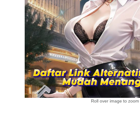
Roll over image to zoom 