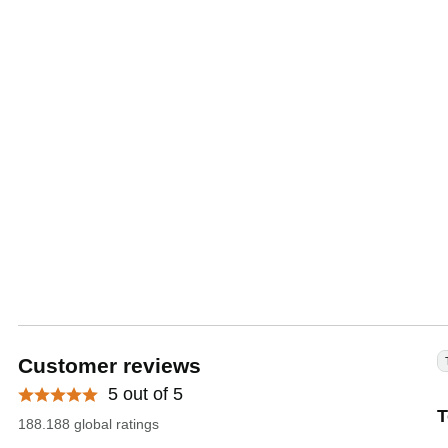
Customer reviews
5 out of 5
T
188.188 global ratings