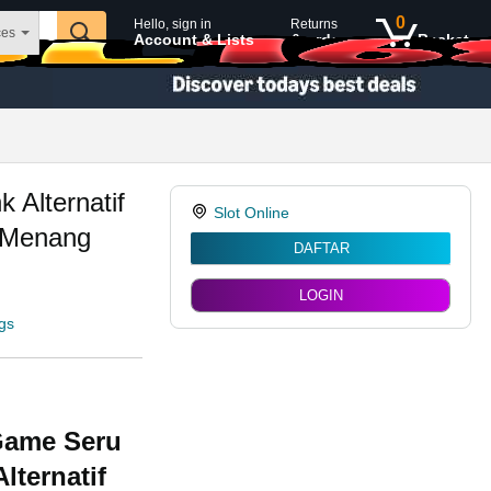
0
Hello, sign in
Returns
ces
Account & Lists
& orders
Basket
k Alternatif
Slot Online
 Menang
DAFTAR
LOGIN
ngs
Game Seru
lternatif