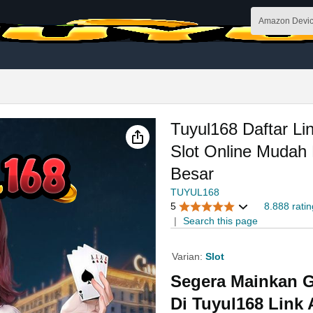
Amazon Devi
Tuyul168 Daftar Lin
Slot Online Mudah
Besar
TUYUL168
5
8.888 rati
|
Search this page
Varian:
Slot
Segera Mainkan 
Di Tuyul168 Link A