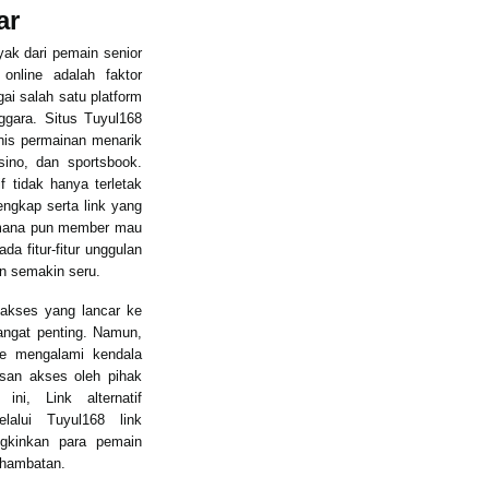
ar
yak dari pemain senior
online adalah faktor
ai salah satu platform
ggara. Situs Tuyul168
nis permainan menarik
asino, dan sportsbook.
f tidak hanya terletak
ngkap serta link yang
imana pun member mau
da fitur-fitur unggulan
 semakin seru.
 akses yang lancar ke
sangat penting. Namun,
ine mengalami kendala
asan akses oleh pihak
ini, Link alternatif
lalui Tuyul168 link
ngkinkan para pemain
 hambatan.