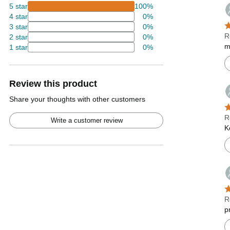
5 star
100%
4 star
0%
3 star
0%
R
2 star
0%
m
1 star
0%
Review this product
Share your thoughts with other customers
R
Write a customer review
K
R
p