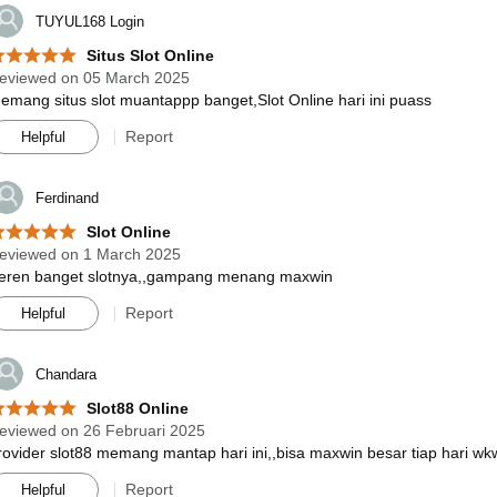
TUYUL168 Login
Situs Slot Online
eviewed on 05 March 2025
emang situs slot muantappp banget,Slot Online hari ini puass
Report
Helpful
Ferdinand
Slot Online
eviewed on 1 March 2025
eren banget slotnya,,gampang menang maxwin
Report
Helpful
Chandara
Slot88 Online
eviewed on 26 Februari 2025
rovider slot88 memang mantap hari ini,,bisa maxwin besar tiap hari 
Report
Helpful