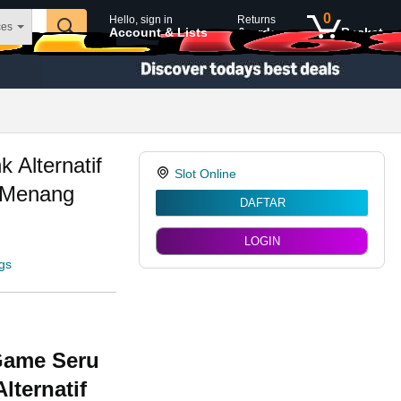
0
Hello, sign in
Returns
ces
Account & Lists
& orders
Basket
k Alternatif
Slot Online
 Menang
DAFTAR
LOGIN
ngs
Game Seru
lternatif